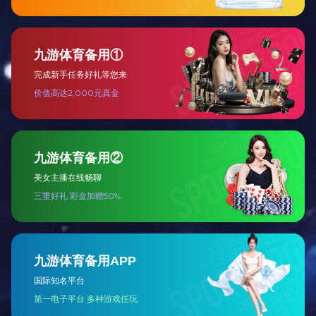
加湿器控制板