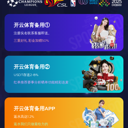
马达驱动控制板