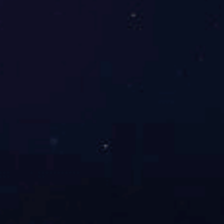
扫地机集尘桶电源控制板