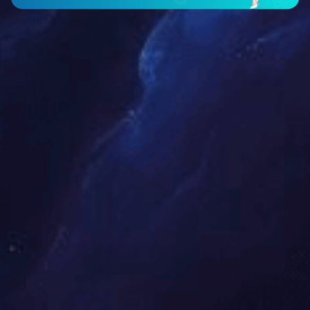
加湿器控制板