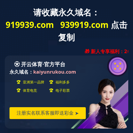
关于爱游戏官网注册（上海）有限公司登录入口
关于谦泽豪
发展历程
企业文化
组织架构
资质认证
合作
伙伴
爱游戏官网注册（上海）有限公司登录入口
CZH008N爱游戏官网注册（上海）有限公司登录入口
CZH008W爱游戏官网注册（上海）有限公司登录入口
CZH013W爱游戏官网注册（上海）有限公司登录入口
CZH015W爱游戏官网注册（上海）有限公司登录入口
CZH024W爱游戏官网注册（上海）有限公司登录入口
CZH036W爱游戏官网注册（上海）有限公司登录入口
转换头
CZH桌面式
控制器
品牌介绍
解决方案
商务合作
新闻动态