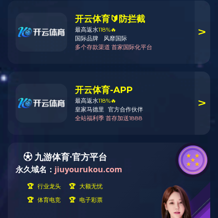
行业动态
企业动态
加入爱游戏官网注册（上海）有限公司登录入口
人才理念
晋升空间
薪资福利
培训发展
招聘职位
联系爱游戏官网注册（上海）有限公司登录入口