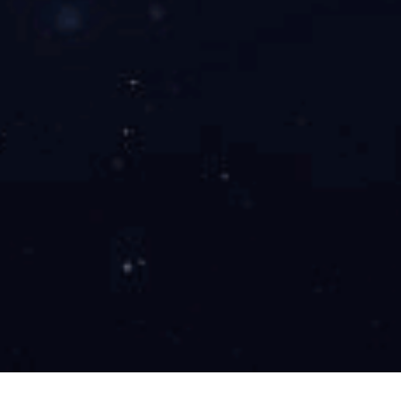
2025.3.18-20福州跨境电商展会，展位号3C38，诚邀各位
莅临参观！
——— 2025-03-19
专注电源适配器、控制板16年源头制造商，交期快、全
球认证、品质稳定、外观时尚!
了解详情+