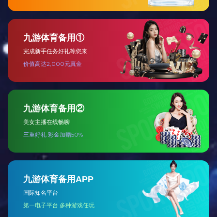
新春开门红，谦泽豪高能岗位已就位
——— 2025-02-14
了解详情+