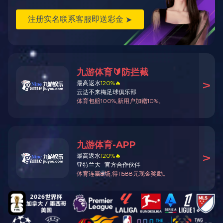
新闻动态
行业动态
企业动态