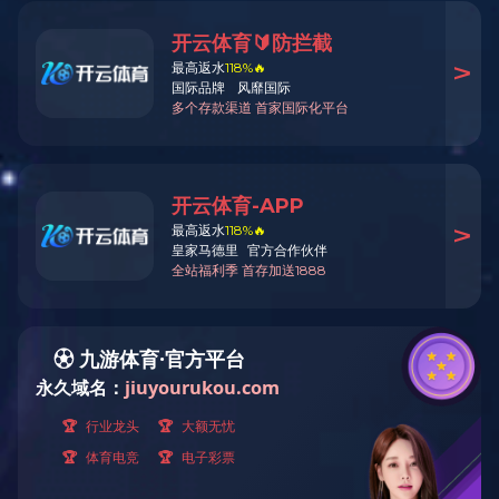
行业动态
企业动态
加入爱游戏官网注册（上海）有限公司登录入口
人才理念
晋升空间
薪资福利
培训发展
招聘职位
联系爱游戏官网注册（上海）有限公司登录入口