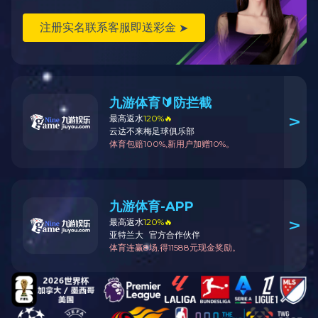
爱游戏官网注册（上海）有限公司登录入口
CZH008N爱游戏官网注册（上海）有限公司登录入口
CZH008W爱游戏官网注册（上海）有限公司登录入口
CZH013W爱游戏官网注册（上海）有限公司登录入口
CZH015W爱游戏官网注册（上海）有限公司登录入口
CZH024W爱游戏官网注册（上海）有限公司登录入口
CZH036W爱游戏官网注册（上海）有限公司登录入口
转换头
CZH桌面式
控制器