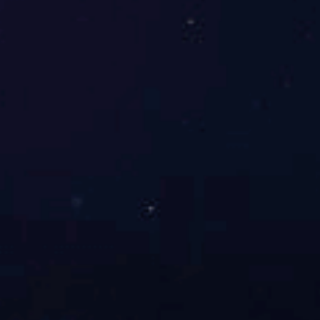
008N卧式欧规方形壳白色