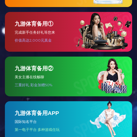
008N直插式USB美规白色